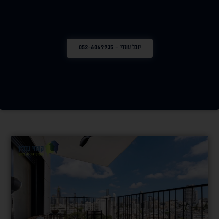
יובל עוזרי - 052-6069935