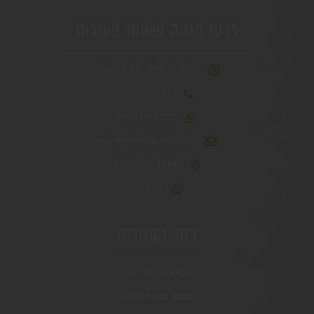
פרטי הגעה ושעות פעילות
ראשון עד חמישי: 8:00 - 18:00
054-2194959
דברו איתנו בווצאפ
noam@kimhinadlan.com
שינקין 18, גבעתיים
ניווט בוייז
בחר קטגוריה
נכסים למכירה פרטי
נכסים למכירה מסחרי