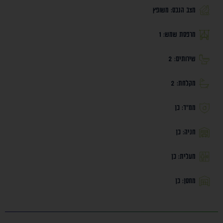
מצב הנכס: משופץ
מרפסת שמש: 1
שירותים: 2
מקלחת: 2
ממ״ד: כן
חניה: כן
מעלית: כן
מחסן: כן