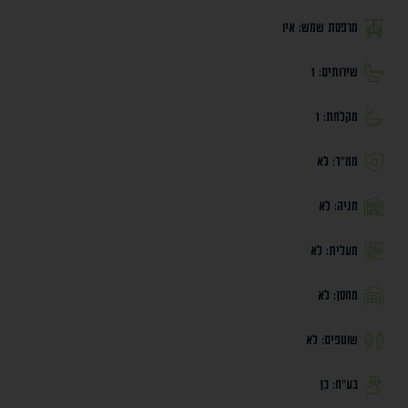
מרפסת שמש: איו
שירותים: 1
מקלחת: 1
ממ״ד: לא
חניה: לא
מעלית: לא
מחסן: לא
שוטפים: לא
בע״ח: כן