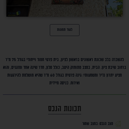
לעוד תמונות
להשכרה בלב שכונת ראשונים בראשון לציון, בית פרטי חמוד וייחודי בגודל 75 מ”ר
ברחוב שיבת ציון. הבית, במצב מתוחזק היטב, כולל סלון, חדר שינה אחד ומזגנים, והוא
מציע יתרון נדיר ומשמעותי: גינה פרטית בגודל 60 מ”ר שהיא מושלמת להירגעות
ואירוח. כניסה מיידית
תכונות הנכס
מצב הנכס: במצב שמור