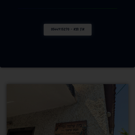
ארן מצא - 0544915270