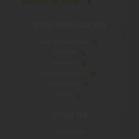
פרטי הגעה ושעות פעילות
ראשון עד חמישי: 8:00 - 18:00
054-2194959
דברו איתנו בווצאפ
noam@kimhinadlan.com
שינקין 18, גבעתיים
ניווט בוייז
בחר קטגוריה
נכסים למכירה פרטי