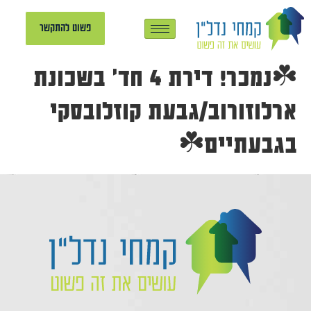
פשוט להתקשר
☘️נמכר! דירת 4 חד’ בשכונת
ארלוזורוב/גבעת קוזלובסקי
בגבעתיים☘️